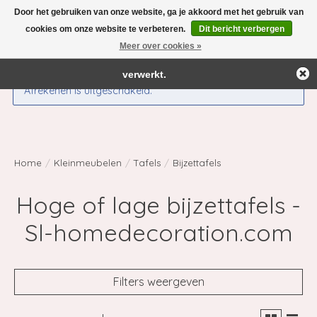
Door het gebruiken van onze website, ga je akkoord met het gebruik van
← Keer terug naar de backoffice
Deze winkel is in aanbouw.
cookies om onze website te verbeteren.
Dit bericht verbergen
Eventueel geplaatste orders zullen niet worden gehonoreerd of
Meer over cookies »
Verlanglijst
Winkelwag
verwerkt.
Afrekenen is uitgeschakeld.
Home
/
Kleinmeubelen
/
Tafels
/
Bijzettafels
Hoge of lage bijzettafels -
Sl-homedecoration.com
Filters weergeven