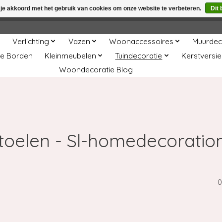
 je akkoord met het gebruik van cookies om onze website te verbeteren.
Dit 
winkel is in aanbouw. Eventueel geplaatste orders zullen niet 
Verlichting
Vazen
Woonaccessoires
Muurdec
e Borden
Kleinmeubelen
Tuindecoratie
Kerstversie
Woondecoratie Blog
stoelen - Sl-homedecoratio
0