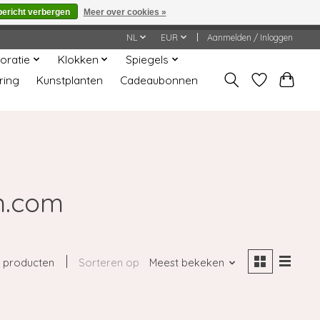
bericht verbergen
Meer over cookies »
worden gehonoreerd of verwerkt.
NL
EUR
Aanmelden / Inloggen
oratie
Klokken
Spiegels
ring
Kunstplanten
Cadeaubonnen
n.com
 producten
Sorteren op
Meest bekeken