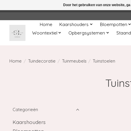
Door het gebruiken van onze website, ga
← Keer terug naar de backoffice
Deze 
Home
Kaarshouders
Bloempotten
Woontextiel
Opbergsystemen
Staand
Home
/
Tuindecoratie
/
Tuinmeubels
/
Tuinstoelen
Tuin
Categorieën
Kaarshouders
Bloempotten