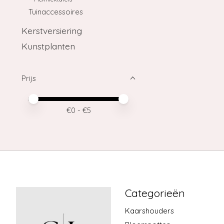
Tuinaccessoires
Kerstversiering
Kunstplanten
Prijs
Minimale prijswaarde
Price maximum value
€
0
- €
5
Categorieën
Kaarshouders