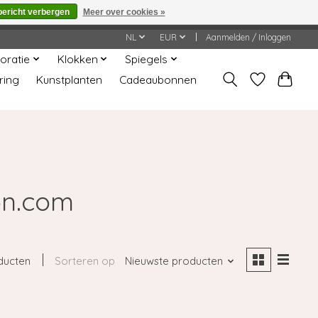
bericht verbergen
Meer over cookies »
worden gehonoreerd of verwerkt.
NL
EUR
Aanmelden / Inloggen
oratie
Klokken
Spiegels
ring
Kunstplanten
Cadeaubonnen
on.com
ducten
Sorteren op
Nieuwste producten