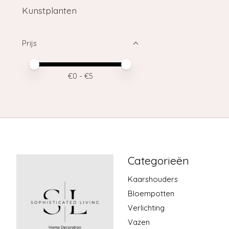
Kunstplanten
Prijs
Minimale prijswaarde
Price maximum value
€
0
- €
5
Categorieën
Kaarshouders
Bloempotten
Verlichting
Vazen