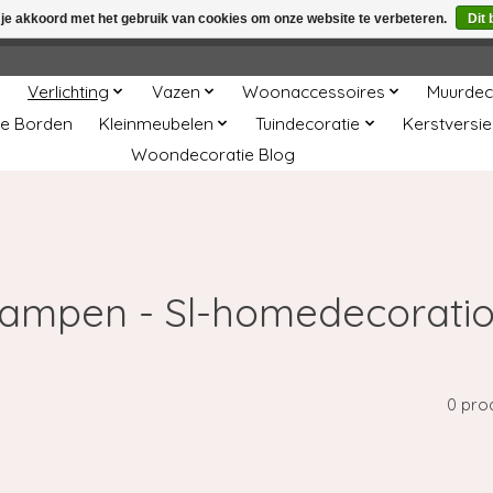
 je akkoord met het gebruik van cookies om onze website te verbeteren.
Dit 
winkel is in aanbouw. Eventueel geplaatste orders zullen niet 
Verlichting
Vazen
Woonaccessoires
Muurdec
e Borden
Kleinmeubelen
Tuindecoratie
Kerstversie
Woondecoratie Blog
ampen - Sl-homedecorati
0 pro