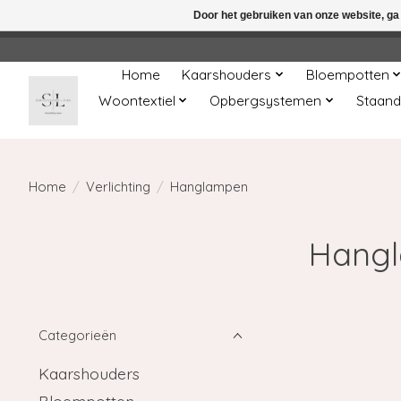
Door het gebruiken van onze website, ga
← Keer terug naar de backoffice
Deze 
Home
Kaarshouders
Bloempotten
Woontextiel
Opbergsystemen
Staand
Home
/
Verlichting
/
Hanglampen
Hangl
Categorieën
Kaarshouders
Bloempotten