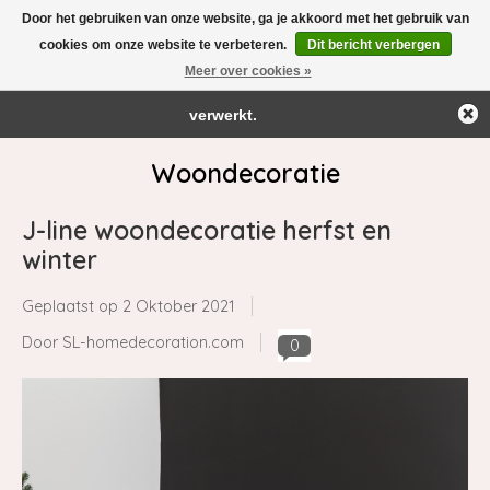
Door het gebruiken van onze website, ga je akkoord met het gebruik van
← Keer terug naar de backoffice
Deze winkel is in aanbouw.
cookies om onze website te verbeteren.
Dit bericht verbergen
Eventueel geplaatste orders zullen niet worden gehonoreerd of
Meer over cookies »
Verlanglijst
Winkelwag
verwerkt.
Woondecoratie
J-line woondecoratie herfst en
winter
Geplaatst op
2 Oktober 2021
Door SL-homedecoration.com
0