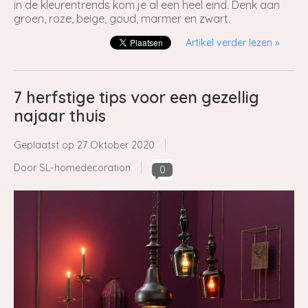
in de kleurentrends kom je al een heel eind. Denk aan
groen, roze, beige, goud, marmer en zwart.
Artikel verder lezen »
7 herfstige tips voor een gezellig
najaar thuis
Geplaatst op
27 Oktober 2020
Door SL-homedecoration
0