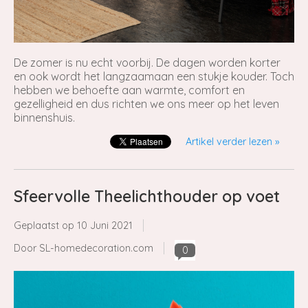
De zomer is nu echt voorbij. De dagen worden korter
en ook wordt het langzaamaan een stukje kouder. Toch
hebben we behoefte aan warmte, comfort en
gezelligheid en dus richten we ons meer op het leven
binnenshuis.
Artikel verder lezen »
Sfeervolle Theelichthouder op voet
Geplaatst op
10 Juni 2021
Door SL-homedecoration.com
0