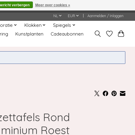
bericht verbergen
Meer over cookies »
worden gehonoreerd of verwerkt.
NL
EUR
Aanmelden / Inloggen
oratie
Klokken
Spiegels
ring
Kunstplanten
Cadeaubonnen
zettafels Rond
uminium Roest