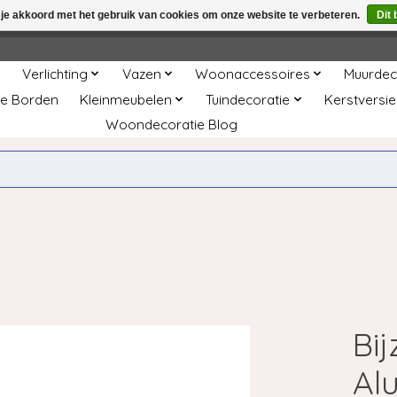
 je akkoord met het gebruik van cookies om onze website te verbeteren.
Dit 
winkel is in aanbouw. Eventueel geplaatste orders zullen niet 
Verlichting
Vazen
Woonaccessoires
Muurdec
e Borden
Kleinmeubelen
Tuindecoratie
Kerstversie
Woondecoratie Blog
Bij
Al