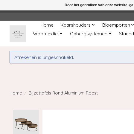
Door het gebruiken van onze website, ga
← Keer terug naar de backoffice
Deze 
Home
Kaarshouders
Bloempotten
Woontextiel
Opbergsystemen
Staand
Afrekenen is uitgeschakeld.
Home
/
Bijzettafels Rond Aluminium Roest
Product image slideshow Items