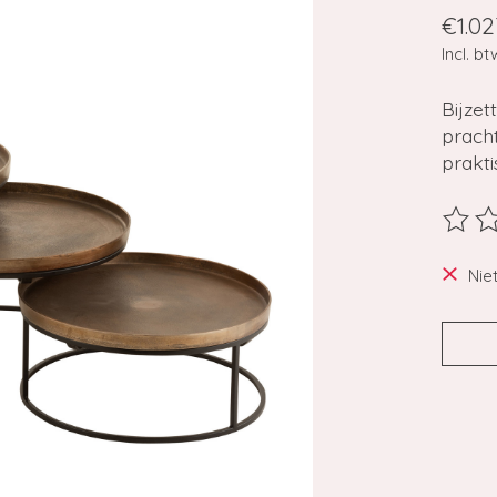
€1.02
Incl. bt
Bijzet
pracht
prakt
De beo
Nie