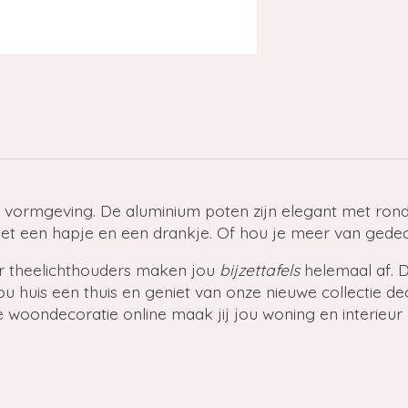
e vormgeving. De aluminium poten zijn elegant met ro
met een hapje en een drankje. Of hou je meer van gedec
r theelichthouders maken jou
bijzettafels
helemaal af. 
 jou huis een thuis en geniet van onze nieuwe collectie
ze woondecoratie online maak jij jou woning en interieu