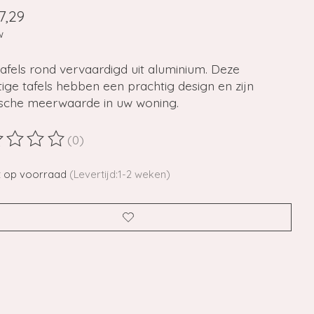
7,29
w
tafels rond vervaardigd uit aluminium. Deze
ige tafels hebben een prachtig design en zijn
ische meerwaarde in uw woning.
(0)
ordeling van dit product is
0
van de 5
t op voorraad
(Levertijd:1-2 weken)