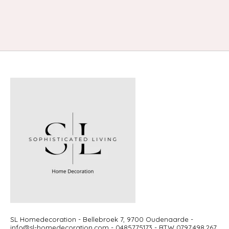
SL Homedecoration - Bellebroek 7, 9700 Oudenaarde -
info@sl-homedecoration.com
- 0485775173 - BTW 0797.498.267