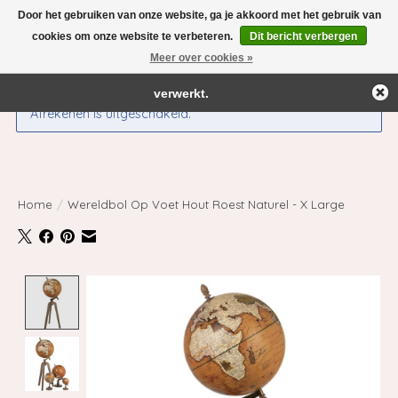
Door het gebruiken van onze website, ga je akkoord met het gebruik van
← Keer terug naar de backoffice
Deze winkel is in aanbouw.
cookies om onze website te verbeteren.
Dit bericht verbergen
Eventueel geplaatste orders zullen niet worden gehonoreerd of
Meer over cookies »
Verlanglijst
Winkelwag
verwerkt.
Afrekenen is uitgeschakeld.
Home
/
Wereldbol Op Voet Hout Roest Naturel - X Large
Product image slideshow Items