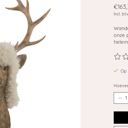
€163,
Incl. bt
Wandde
onze p
helema
De beo
Op 
Hoevee