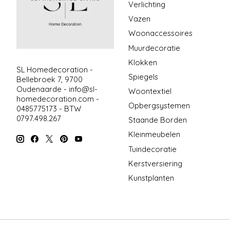
Verlichting
Vazen
Woonaccessoires
Muurdecoratie
Klokken
SL Homedecoration -
Spiegels
Bellebroek 7, 9700
Oudenaarde -
info@sl-
Woontextiel
homedecoration.com
-
Opbergsystemen
0485775173 - BTW
0797.498.267
Staande Borden
Kleinmeubelen
Tuindecoratie
Kerstversiering
Kunstplanten