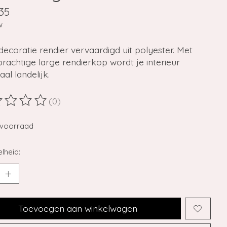
35
w
coratie rendier vervaardigd uit polyester. Met
rachtige large rendierkop wordt je interieur
al landelijk.
(0)
ordeling van dit product is
0
van de 5
voorraad
lheid:
Toevoegen aan winkelwagen