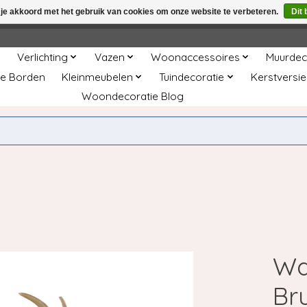
 je akkoord met het gebruik van cookies om onze website te verbeteren.
Dit 
winkel is in aanbouw. Eventueel geplaatste orders zullen niet 
Verlichting
Vazen
Woonaccessoires
Muurdec
e Borden
Kleinmeubelen
Tuindecoratie
Kerstversie
Woondecoratie Blog
Wa
Br