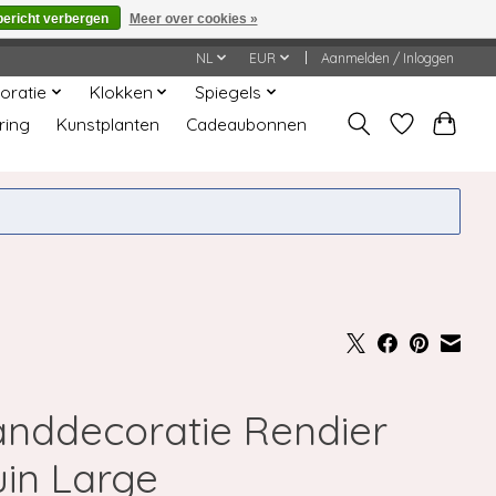
bericht verbergen
Meer over cookies »
worden gehonoreerd of verwerkt.
NL
EUR
Aanmelden / Inloggen
oratie
Klokken
Spiegels
ring
Kunstplanten
Cadeaubonnen
nddecoratie Rendier
uin Large