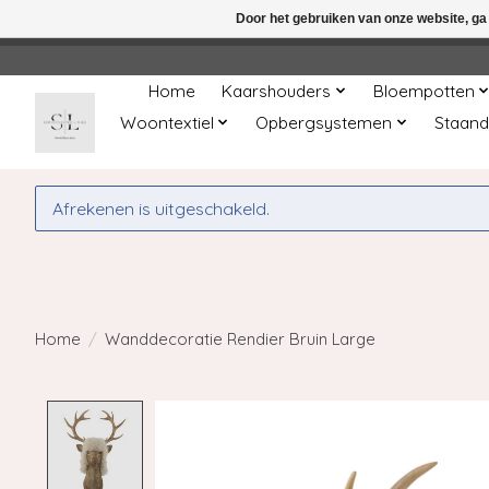
Door het gebruiken van onze website, ga
← Keer terug naar de backoffice
Deze 
Home
Kaarshouders
Bloempotten
Woontextiel
Opbergsystemen
Staand
Afrekenen is uitgeschakeld.
Home
/
Wanddecoratie Rendier Bruin Large
Product image slideshow Items