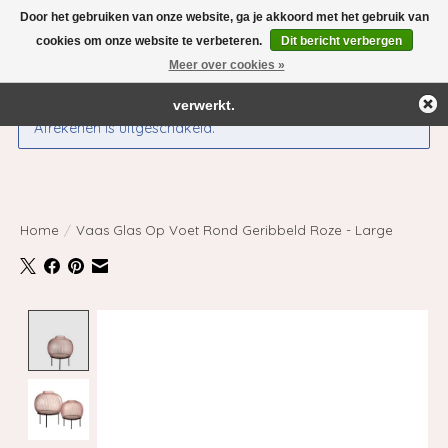
Door het gebruiken van onze website, ga je akkoord met het gebruik van
← Keer terug naar de backoffice
Deze winkel is in aanbouw.
cookies om onze website te verbeteren.
Dit bericht verbergen
Eventueel geplaatste orders zullen niet worden gehonoreerd of
Meer over cookies »
Verlanglijst
Winkelwag
verwerkt.
Afrekenen is uitgeschakeld.
Home
/
Vaas Glas Op Voet Rond Geribbeld Roze - Large
Product image slideshow Items