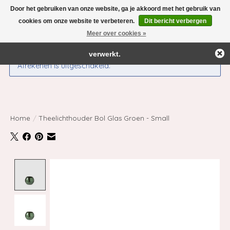
Door het gebruiken van onze website, ga je akkoord met het gebruik van
← Keer terug naar de backoffice
Deze winkel is in aanbouw.
cookies om onze website te verbeteren.
Dit bericht verbergen
Eventueel geplaatste orders zullen niet worden gehonoreerd of
Meer over cookies »
Verlanglijst
Winkelwag
verwerkt.
Afrekenen is uitgeschakeld.
Home
/
Theelichthouder Bol Glas Groen - Small
Product image slideshow Items