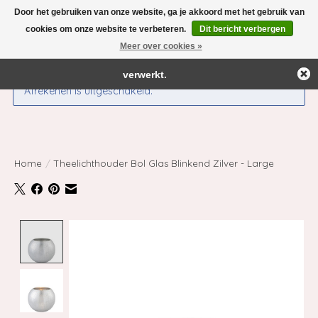
Door het gebruiken van onze website, ga je akkoord met het gebruik van
← Keer terug naar de backoffice
Deze winkel is in aanbouw.
cookies om onze website te verbeteren.
Dit bericht verbergen
Eventueel geplaatste orders zullen niet worden gehonoreerd of
Meer over cookies »
Verlanglijst
Winkelwag
verwerkt.
Afrekenen is uitgeschakeld.
Home
/
Theelichthouder Bol Glas Blinkend Zilver - Large
Product image slideshow Items