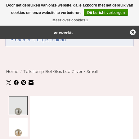
Door het gebruiken van onze website, ga je akkoord met het gebruik van
← Keer terug naar de backoffice
Deze winkel is in aanbouw.
cookies om onze website te verbeteren.
Dit bericht verbergen
Eventueel geplaatste orders zullen niet worden gehonoreerd of
Meer over cookies »
Verlanglijst
Winkelwag
verwerkt.
Afrekenen is uitgeschakeld.
Home
/
Tafellamp Bol Glas Led Zilver - Small
Product image slideshow Items