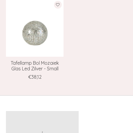
Items van productcarrousel
Tafellamp Bol Mozaiek
Glas Led Zilver - Small
€38,12