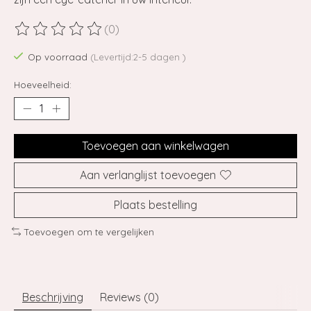
(0)
De beoordeling van dit product is
0
van de 5
Op voorraad
(Levertijd:2-5 dagen )
Hoeveelheid:
Toevoegen aan winkelwagen
Aan verlanglijst toevoegen
Plaats bestelling
Toevoegen om te vergelijken
Beschrijving
Reviews (0)