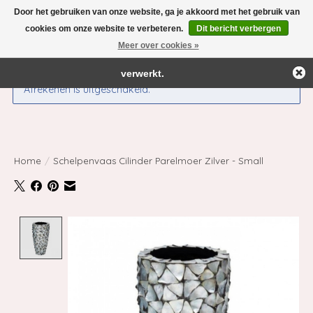
Door het gebruiken van onze website, ga je akkoord met het gebruik van
← Keer terug naar de backoffice
Deze winkel is in aanbouw.
cookies om onze website te verbeteren.
Dit bericht verbergen
Eventueel geplaatste orders zullen niet worden gehonoreerd of
Meer over cookies »
Verlanglijst
Winkelwag
verwerkt.
Afrekenen is uitgeschakeld.
Home
/
Schelpenvaas Cilinder Parelmoer Zilver - Small
Product image slideshow Items