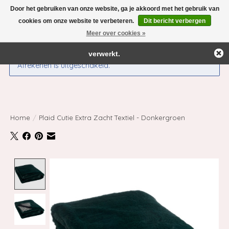
Door het gebruiken van onze website, ga je akkoord met het gebruik van
← Keer terug naar de backoffice
Deze winkel is in aanbouw.
cookies om onze website te verbeteren.
Dit bericht verbergen
Eventueel geplaatste orders zullen niet worden gehonoreerd of
Meer over cookies »
Verlanglijst
Winkelwag
verwerkt.
Afrekenen is uitgeschakeld.
Home
/
Plaid Cutie Extra Zacht Textiel - Donkergroen
Product image slideshow Items