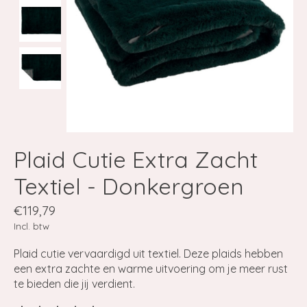
Plaid Cutie Extra Zacht
Textiel - Donkergroen
€119,79
Incl. btw
Plaid cutie vervaardigd uit textiel. Deze plaids hebben
een extra zachte en warme uitvoering om je meer rust
te bieden die jij verdient.