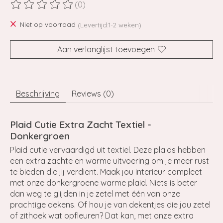
(0)
De beoordeling van dit product is
0
van de 5
Niet op voorraad
(Levertijd:1-2 weken)
Aan verlanglijst toevoegen
Beschrijving
Reviews (0)
Plaid Cutie Extra Zacht Textiel -
Donkergroen
Plaid cutie vervaardigd uit textiel. Deze plaids hebben
een extra zachte en warme uitvoering om je meer rust
te bieden die jij verdient. Maak jou interieur compleet
met onze donkergroene warme plaid. Niets is beter
dan weg te glijden in je zetel met één van onze
prachtige dekens. Of hou je van dekentjes die jou zetel
of zithoek wat opfleuren? Dat kan, met onze extra