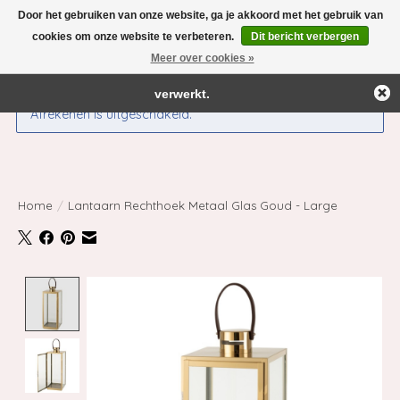
Door het gebruiken van onze website, ga je akkoord met het gebruik van
← Keer terug naar de backoffice
Deze winkel is in aanbouw.
cookies om onze website te verbeteren.
Dit bericht verbergen
Eventueel geplaatste orders zullen niet worden gehonoreerd of
Meer over cookies »
Verlanglijst
Winkelwag
verwerkt.
Afrekenen is uitgeschakeld.
Home
/
Lantaarn Rechthoek Metaal Glas Goud - Large
Product image slideshow Items