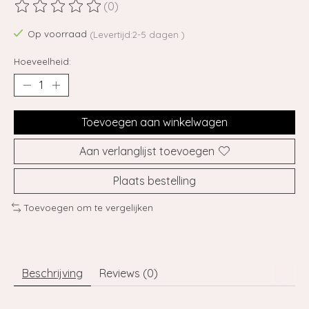
(0)
De beoordeling van dit product is
0
van de 5
Op voorraad
(Levertijd:2-5 dagen )
Hoeveelheid:
Toevoegen aan winkelwagen
Aan verlanglijst toevoegen
Plaats bestelling
Toevoegen om te vergelijken
Beschrijving
Reviews (0)