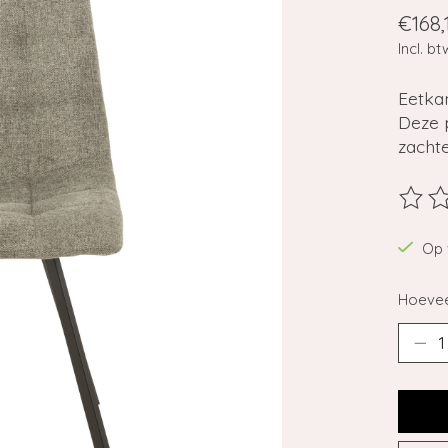
€168,
Incl. bt
Eetkam
Deze p
zachte
De beo
Op 
Hoevee