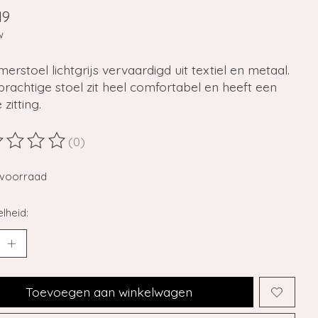
19
w
erstoel lichtgrijs vervaardigd uit textiel en metaal.
rachtige stoel zit heel comfortabel en heeft een
 zitting.
(0)
ordeling van dit product is
0
van de 5
voorraad
lheid:
Toevoegen aan winkelwagen