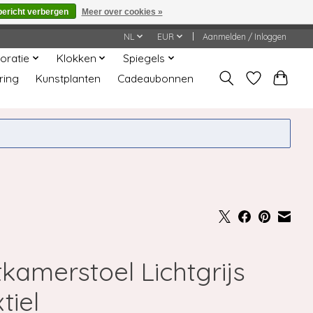
bericht verbergen
Meer over cookies »
worden gehonoreerd of verwerkt.
NL
EUR
Aanmelden / Inloggen
oratie
Klokken
Spiegels
ring
Kunstplanten
Cadeaubonnen
tkamerstoel Lichtgrijs
tiel