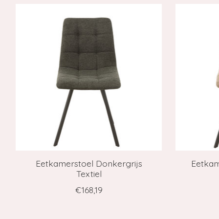
Items van productcarrousel
Eetkamerstoel Donkergrijs
Eetkam
Textiel
€168,19