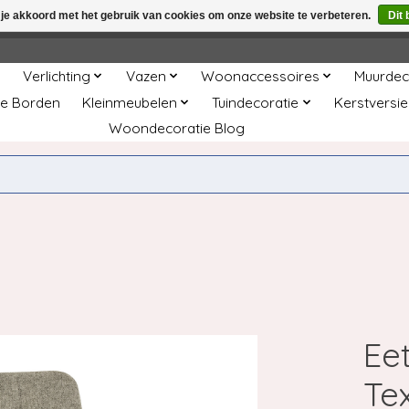
 je akkoord met het gebruik van cookies om onze website te verbeteren.
Dit 
winkel is in aanbouw. Eventueel geplaatste orders zullen niet 
Verlichting
Vazen
Woonaccessoires
Muurdec
e Borden
Kleinmeubelen
Tuindecoratie
Kerstversie
Woondecoratie Blog
Ee
Tex