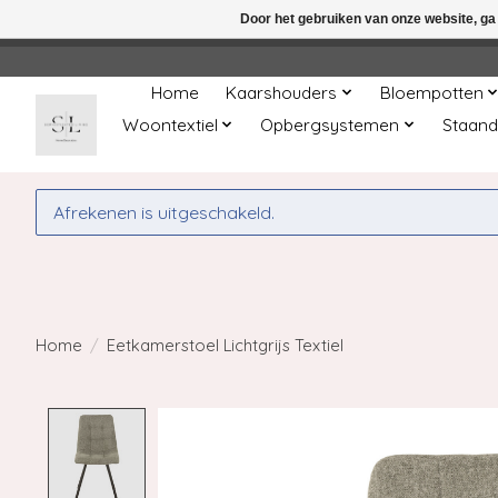
Door het gebruiken van onze website, ga
← Keer terug naar de backoffice
Deze 
Home
Kaarshouders
Bloempotten
Woontextiel
Opbergsystemen
Staand
Afrekenen is uitgeschakeld.
Home
/
Eetkamerstoel Lichtgrijs Textiel
Product image slideshow Items