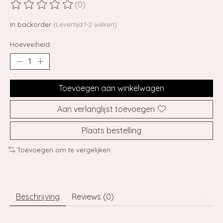
(0)
De beoordeling van dit product is
0
van de 5
In backorder
(Levertijd:1-2 weken)
Hoeveelheid:
Toevoegen aan winkelwagen
Aan verlanglijst toevoegen
Plaats bestelling
Toevoegen om te vergelijken
Beschrijving
Reviews (0)