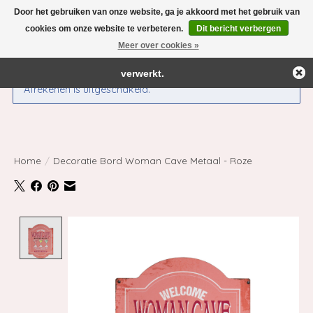
Door het gebruiken van onze website, ga je akkoord met het gebruik van
← Keer terug naar de backoffice
Deze winkel is in aanbouw.
cookies om onze website te verbeteren.
Dit bericht verbergen
Eventueel geplaatste orders zullen niet worden gehonoreerd of
Meer over cookies »
Verlanglijst
Winkelwag
verwerkt.
Afrekenen is uitgeschakeld.
Home
/
Decoratie Bord Woman Cave Metaal - Roze
Product image slideshow Items