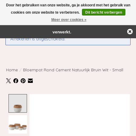
Door het gebruiken van onze website, ga je akkoord met het gebruik van
← Keer terug naar de backoffice
Deze winkel is in aanbouw.
cookies om onze website te verbeteren.
Dit bericht verbergen
Eventueel geplaatste orders zullen niet worden gehonoreerd of
Meer over cookies »
Verlanglijst
Winkelwag
verwerkt.
Afrekenen is uitgeschakeld.
Home
/
Bloempot Rond Cement Natuurlijk Bruin Wit - Small
Product image slideshow Items