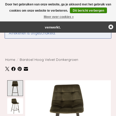
Door het gebruiken van onze website, ga je akkoord met het gebruik van
← Keer terug naar de backoffice
Deze winkel is in aanbouw.
cookies om onze website te verbeteren.
Dit bericht verbergen
Eventueel geplaatste orders zullen niet worden gehonoreerd of
Meer over cookies »
Verlanglijst
Winkelwag
verwerkt.
Afrekenen is uitgeschakeld.
Home
/
Barstoel Hoog Velvet Donkergroen
Product image slideshow Items