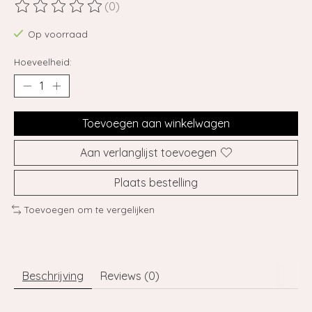
(0)
De beoordeling van dit product is
0
van de 5
Op voorraad
Hoeveelheid:
Toevoegen aan winkelwagen
Aan verlanglijst toevoegen
Plaats bestelling
Toevoegen om te vergelijken
Beschrijving
Reviews (0)